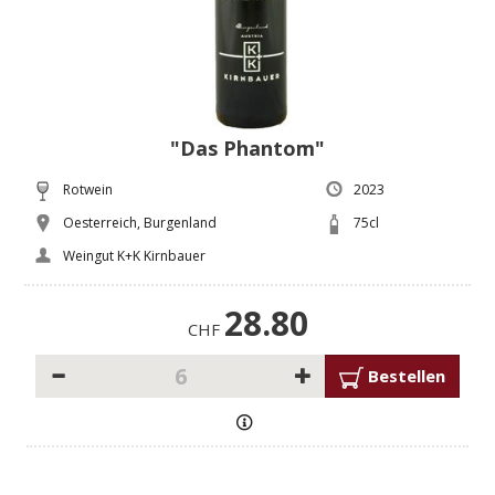
"Das Phantom"
Rotwein
2023
Oesterreich, Burgenland
75cl
Weingut K+K Kirnbauer
28.80
CHF
Bestellen