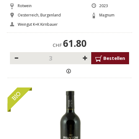
Rotwein
2023
Oesterreich, Burgenland
Magnum
Weingut K+K Kirnbauer
61.80
CHF
Bestellen