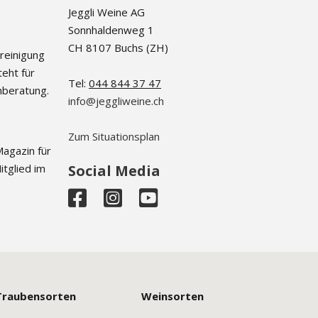
Jeggli Weine AG
Sonnhaldenweg 1
CH 8107 Buchs (ZH)
ereinigung
eht für
Tel:
044 844 37 47
nberatung.
info@jeggliweine.ch
Zum Situationsplan
Magazin für
itglied im
Social Media
Traubensorten
Weinsorten