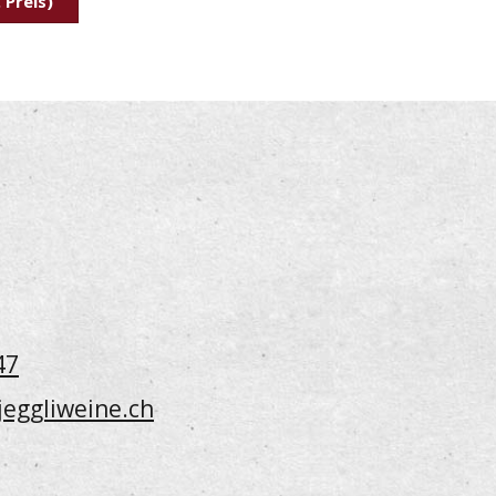
 Preis)
47
jeggliweine.ch