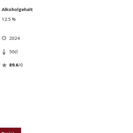
Alkoholgehalt
12.5 %
2024
50cl
89.6
/0