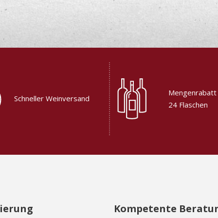
Mengenrabatt
Schneller Weinversand
24 Flaschen
zierung
Kompetente Beratu