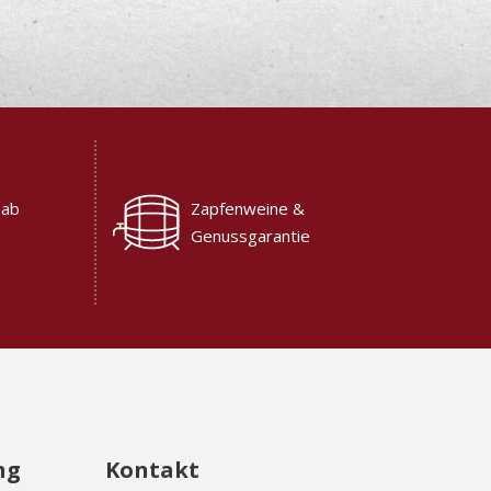
 ab
Zapfenweine &
Genussgarantie
ng
Kontakt